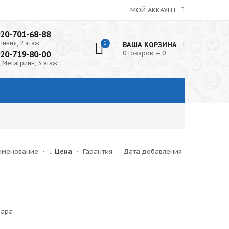
МОЙ АККАУНТ
920-701-68-88
Линия, 2 этаж
0
ВАША КОРЗИНА
920-719-80-00
0 товаров — 0
 МегаГринн, 3 этаж.
именование
·
↓ Цена
·
Гарантия
·
Дата добавления
вара